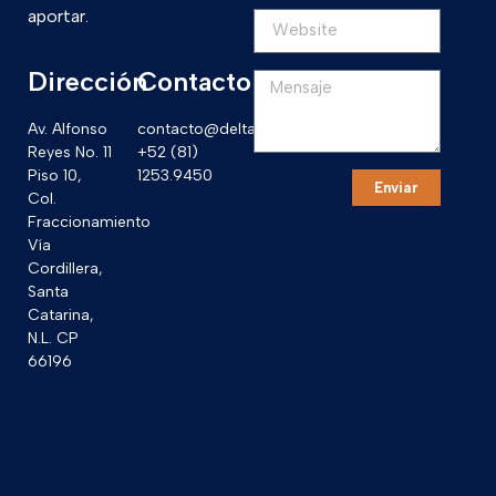
aportar.
Dirección
Contacto
Av. Alfonso
contacto@deltack.mx
Reyes No. 11
+52 (81)
Piso 10,
1253.9450
Enviar
Col.
Fraccionamiento
Vía
Cordillera,
Santa
Catarina,
N.L. CP
66196