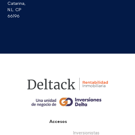
Catarina,
N.L. CP
66196
Accesos
Inversionistas